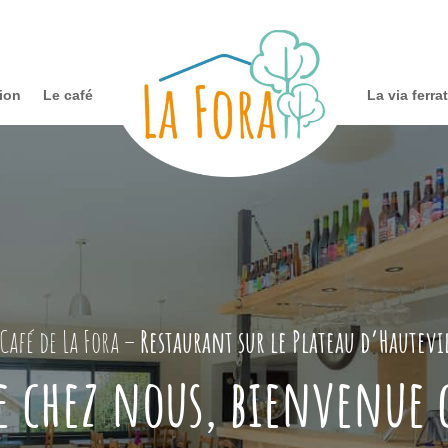
tion
Le café
La via ferra
 Café de La Fora –
Restaurant sur le Plateau d’Hautevi
 chez nous, bienvenue c