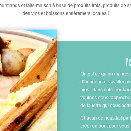
ourmands et faits-maison à base de produits frais, produits de s
des vins et boissons entièrement locales !
P
On est ce qu’on mange et
d’honneur à travailler av
bios. Dans notre
restaur
voulons nous rapprocher
de la terre qui nous porte
Chacun de nous fait par
créer un pont pour vous 