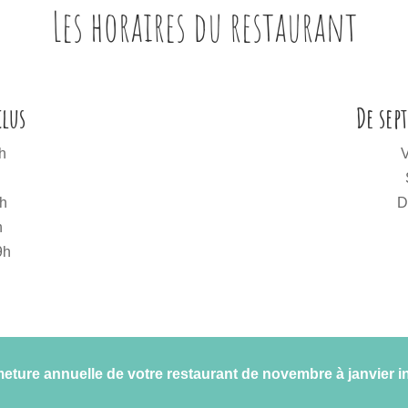
Les horaires du restaurant
clus
De sep
h
V
1h
D
h
9h
eture annuelle de votre restaurant de novembre à janvier i