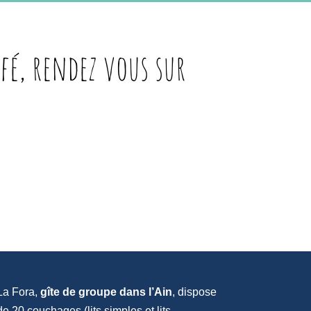
fé, rendez vous sur
La Fora,
gîte de groupe dans l’Ain
, dispose
de 20 couchages (lits simples et lits