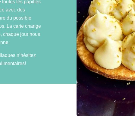
 toutes les papilles
ace avec des
ure du possible
ios. La carte change
é, chaque jour nous
enne.
liaques n’hésitez
limentaires!