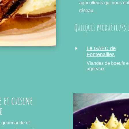
agriculteurs qui nous ent
réseau.
Quelques producteurs l
E
Le GAEC de
Fontenailles
Viandes de boeufs e
agneaux
 et cuisine
e
e gourmande et